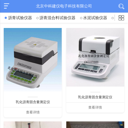
北京中科建仪电子科技有限公司
沥青试验仪器
沥青混合料试验仪器
水泥试验仪器
混凝土
乳化沥青固含量测定仪
乳化沥青固含量测定仪
查看详情
查看详情