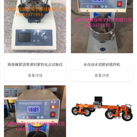
路面橡胶沥青灌封胶软化点试验仪
全自动水泥胶砂搅拌机
查看详情
查看详情