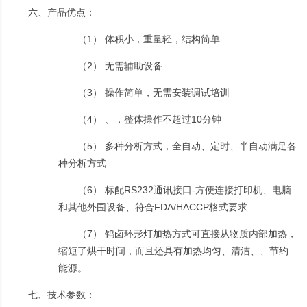
六、产品优点：
1
（
） 体积小，重量轻，结构简单
2
（
） 无需辅助设备
3
（
） 操作简单，无需安装调试培训
4
10
（
） 、，整体操作不超过
分钟
5
（
） 多种分析方式，全自动、定时、半自动满足各
种分析方式
6
RS232
-
（
） 标配
通讯接口
方便连接打印机、电脑
FDA/HACCP
和其他外围设备、符合
格式要求
7
（
） 钨卤环形灯加热方式可直接从物质内部加热，
缩短了烘干时间，而且还具有加热均匀、清洁、、节约
能源。
七、技术参数：