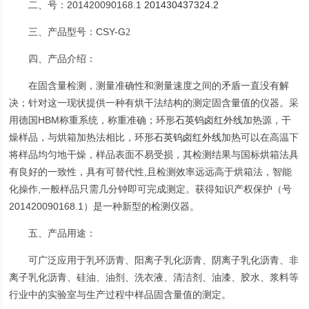
201420090168.1
201430437324.2
二、号：
CSY-G
三、产品型号：
2
四、产品介绍：
在固含量检测，测量准确性和测量速度之间的矛盾一直没有解
决；针对这一现状提供一种有烘干法结构的测定固含量值的仪器。采
HBM
用德国
称重系统，称重准确；环形
石英钨卤红外线
加热源，干
燥样品，与烘箱加热法相比，环形
石英钨卤红外线
加热可以在高温下
将样品均匀地干燥，样品表面不易受损，其检测结果与国标烘箱法具
,
有良好的一致性，具有可替代性
且检测效率远远高于烘箱法，智能
,
化操作
一般样品只需几分钟即可完成测定。获得知识产权保护（号
201420090168.1
）是一种新型的检测仪器。
五、产品用途：
可广泛应用于
乳环沥青、阳离子乳化沥青、阴离子乳化沥青、非
离子乳化沥青、硅油、油剂、洗衣液
、
清洁剂
、油漆、胶水、浆料等
行业中的实验室与生产过程中样品固含量值的测定。