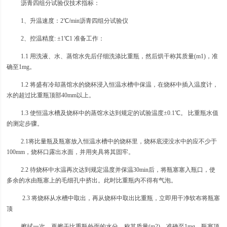
沥青四组分试验仪技术指标：
1、升温速度：2℃/min沥青四组分试验仪
2、控温精度: ±1℃1 准备工作：
1.1 用洗液、水、蒸馆水先后仔细洗涤比重瓶，然后烘干称其质量(m1)，准
确至1mg。
1.2 将盛有冷却蒸馆水的烧杯浸入恒温水槽中保温，在烧杯中插入温度计，
水的超过比重瓶顶部40mm以上。
1.3 使恒温水槽及烧杯中的蒸馆水达到规定的试验温度±0.1℃。 比重瓶水值
的测定步骤。
2.1将比量瓶及瓶塞放入恒温水槽中的烧杯里，烧杯底浸没水中的应不少于
100mm，烧杯口露出水面，并用夹具将其固牢。
2.2 待烧杯中水温再次达到规定温度并保温30min后，将瓶塞塞入瓶口，使
多余的水由瓶塞上的毛细孔中挤出。此时比重瓶内不得有气泡。
2.3 将烧杯从水槽中取出，再从烧杯中取出比重瓶，立即用干净软布将瓶塞
顶
擦拭一次，再擦干比重瓶外面的水分，称其质量(m2)，准确至1mg。瓶塞顶