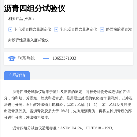
沥青四组分试验仪
相关产品-推荐：
乳化沥青固含量测定仪
乳化沥青固含量测定仪
路面橡胶沥青灌
封胶弹性及锥入度试验仪
联系热线：
13653371933
产品详情
沥青四组分试验仪适用于渣油及沥青的测定。将被分析物分成连续的四组
分，饱和烃、芳香烃、胶质和沥青质。是用经过处理的氧化铝作吸附剂，以冲洗
法进行分离。石油醚冲出物为饱和烃，以苯：乙醇（1：1）--苯—乙醇反复冲洗
出沥青及胶质。当沥青及胶质大于10%时，先测定沥青质，再将去掉沥青质的部
分进行分离，冲出物为胶质。
沥青四组分试验仪适用标准：ASTM D4124、JTJ/T0618－1993。