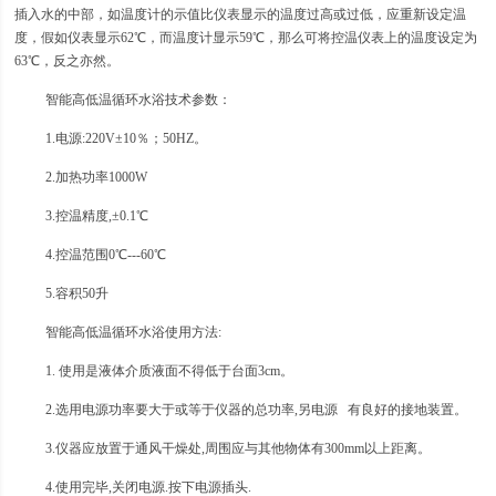
插入水的中部，如温度计的示值比仪表显示的温度过高或过低，应重新设定温
度，假如仪表显示62℃，而温度计显示59℃，那么可将控温仪表上的温度设定为
63℃，反之亦然。
智能高低温循环水浴技术参数：
1.电源:220V±10％；50HZ。
2.加热功率1000W
3.控温精度,±0.1℃
4.控温范围0℃---60℃
5.容积50升
智能高低温循环水浴使用方法:
1. 使用是液体介质液面不得低于台面3cm。
2.选用电源功率要大于或等于仪器的总功率,另电源 有良好的接地装置。
3.仪器应放置于通风干燥处,周围应与其他物体有300mm以上距离。
4.使用完毕,关闭电源.按下电源插头.