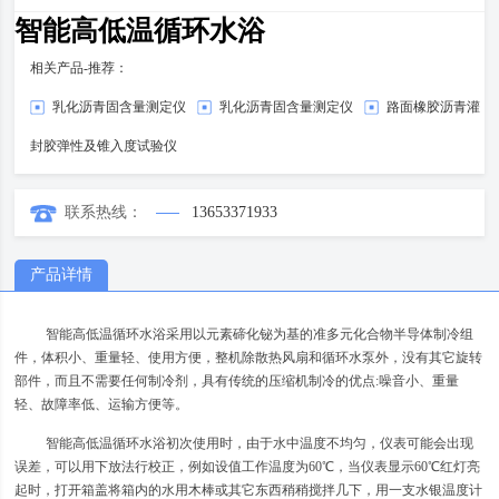
智能高低温循环水浴
相关产品-推荐：
乳化沥青固含量测定仪
乳化沥青固含量测定仪
路面橡胶沥青灌
封胶弹性及锥入度试验仪
联系热线：
13653371933
产品详情
智能高低温循环水浴采用以元素碲化铋为基的准多元化合物半导体制冷组
件，体积小、重量轻、使用方便，整机除散热风扇和循环水泵外，没有其它旋转
部件，而且不需要任何制冷剂，具有传统的压缩机制冷的优点:噪音小、重量
轻、故障率低、运输方便等。
智能高低温循环水浴初次使用时，由于水中温度不均匀，仪表可能会出现
误差，可以用下放法行校正，例如设值工作温度为60℃，当仪表显示60℃红灯亮
起时，打开箱盖将箱内的水用木棒或其它东西稍稍搅拌几下，用一支水银温度计