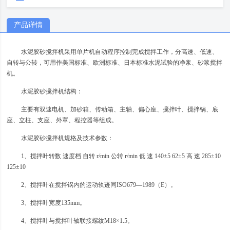
产品详情
水泥胶砂搅拌机采用单片机自动程序控制完成搅拌工作，分高速、低速、
自转与公转，可用作美国标准、欧洲标准、日本标准水泥试验的净浆、砂浆搅拌
机。
水泥胶砂搅拌机结构：
主要有双速电机、加砂箱、传动箱、主轴、偏心座、搅拌叶、搅拌锅、底
座、立柱、支座、外罩、程控器等组成。
水泥胶砂搅拌机规格及技术参数：
1、搅拌叶转数 速度档 自转 r/min 公转 r/min 低 速 140±5 62±5 高 速 285±10
125±10
2、搅拌叶在搅拌锅内的运动轨迹同ISO679—1989（E）。
3、搅拌叶宽度135mm。
4、搅拌叶与搅拌叶轴联接螺纹M18×1.5。